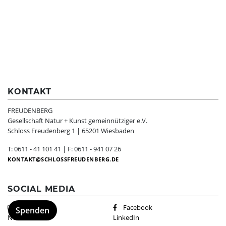
KONTAKT
FREUDENBERG
Gesellschaft Natur + Kunst gemeinnütziger e.V.
Schloss Freudenberg 1 | 65201 Wiesbaden
T: 0611 - 41 101 41 | F: 0611 - 941 07 26
KONTAKT
SCHLOSSFREUDENBERG.DE
SOCIAL MEDIA
Instagram
Facebook
Spenden
Newsletter
LinkedIn