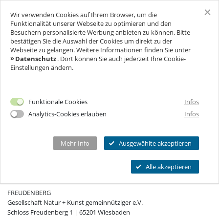
Wir verwenden Cookies auf Ihrem Browser, um die
SCHLOSS FREUDENBERG
Funktionalität unserer Webseite zu optimieren und den
Besuchern personalisierte Werbung anbieten zu können. Bitte
bestätigen Sie die Auswahl der Cookies um direkt zu der
BESUCH
Webseite zu gelangen. Weitere Informationen finden Sie unter
Datenschutz
. Dort können Sie auch jederzeit Ihre Cookie-
Einstellungen ändern.
FÜR UNTERNEHMEN
Ich will Euch besuchen!
Eintrag nicht gefunden.
Öffnungszeiten & Preise
FEIERN & GENIESSEN
Mehr Infos
Funktionale Cookies
Infos
Ermäßigungen
Analytics-Cookies erlauben
Infos
THEATER & KULTUR
Tickets
Schlosscafé
Private Führungen
Dein Fest
MEHR INFOS...
Wanderbühne Freudenberg
Mehr Info
Ausgewählte akzeptieren
Programmkalender
Feiern
Anstehende Kulturveranstaltungen
Kitas, Schulen, Unis
FAQ
Alle akzeptieren
Heiraten
KONTAKT
Chronik
Führungen
Firmenfeiern
Öffnungszeiten
FREUDENBERG
Geförderter Besuch
Kindergeburtstag
Eintrittspreise
Gesellschaft Natur + Kunst gemeinnütziger e.V.
FAQs Kindergeburtstage
Seniorengruppen
Schloss Freudenberg 1 | 65201 Wiesbaden
Ermäßigungen