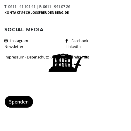
Dunkelgastronomie
Schlosscafé
Kontakt
T: 0611 - 41 101 41 | F: 0611 - 941 07 26
KONTAKT
SCHLOSSFREUDENBERG.DE
Nachtmahl
Newsletter
Frühstück in der Dunkelbar
Ticketshop
SOCIAL MEDIA
Weinprobe in der Dunkelbar
Was ist das Erfahrungsfeld?
Instagram
Facebook
Mobiles Erfahrungsfeld
Newsletter
LinkedIn
Naturkita LA LE LU
Impressum
·
Datenschutz
·
AGBs
·
Barrierefreiheit
Stellenangebote
Presse
Spenden
Schloss-Podcast
Spenden