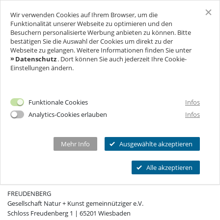
Wir verwenden Cookies auf Ihrem Browser, um die
SCHLOSS FREUDENBERG
Funktionalität unserer Webseite zu optimieren und den
Besuchern personalisierte Werbung anbieten zu können. Bitte
bestätigen Sie die Auswahl der Cookies um direkt zu der
BESUCH
Webseite zu gelangen. Weitere Informationen finden Sie unter
Datenschutz
. Dort können Sie auch jederzeit Ihre Cookie-
Einstellungen ändern.
FÜR UNTERNEHMEN
Ich will Euch besuchen!
Eintrag nicht gefunden.
Öffnungszeiten & Preise
FEIERN & GENIESSEN
Mehr Infos
Funktionale Cookies
Infos
Ermäßigungen
Analytics-Cookies erlauben
Infos
THEATER & KULTUR
Tickets
Schlosscafé
Private Führungen
Dein Fest
MEHR INFOS...
Wanderbühne Freudenberg
Mehr Info
Ausgewählte akzeptieren
Programmkalender
Feiern
Anstehende Kulturveranstaltungen
Kitas, Schulen, Unis
FAQ
Alle akzeptieren
Heiraten
KONTAKT
Chronik
Führungen
Firmenfeiern
Öffnungszeiten
FREUDENBERG
Geförderter Besuch
Kindergeburtstag
Eintrittspreise
Gesellschaft Natur + Kunst gemeinnütziger e.V.
FAQs Kindergeburtstage
Seniorengruppen
Schloss Freudenberg 1 | 65201 Wiesbaden
Ermäßigungen