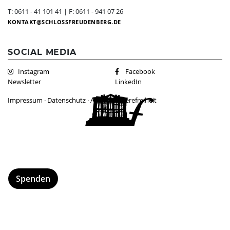
Dunkelgastronomie
Schlosscafé
Kontakt
T: 0611 - 41 101 41 | F: 0611 - 941 07 26
KONTAKT
SCHLOSSFREUDENBERG.DE
Nachtmahl
Newsletter
Frühstück in der Dunkelbar
Ticketshop
SOCIAL MEDIA
Weinprobe in der Dunkelbar
Was ist das Erfahrungsfeld?
Instagram
Facebook
Mobiles Erfahrungsfeld
Newsletter
LinkedIn
Naturkita LA LE LU
Impressum
·
Datenschutz
·
AGBs
·
Barrierefreiheit
Stellenangebote
Presse
Spenden
Schloss-Podcast
Spenden