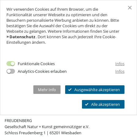
Wir verwenden Cookies auf Ihrem Browser, um die
SCHLOSS FREUDENBERG
Funktionalität unserer Webseite zu optimieren und den
Besuchern personalisierte Werbung anbieten zu können. Bitte
bestätigen Sie die Auswahl der Cookies um direkt zu der
BESUCH
Webseite zu gelangen. Weitere Informationen finden Sie unter
Datenschutz
. Dort können Sie auch jederzeit Ihre Cookie-
Einstellungen ändern.
FÜR UNTERNEHMEN
Ich will Euch besuchen!
Eintrag nicht gefunden.
Öffnungszeiten & Preise
FEIERN & GENIESSEN
Mehr Infos
Funktionale Cookies
Infos
Ermäßigungen
Analytics-Cookies erlauben
Infos
THEATER & KULTUR
Tickets
Schlosscafé
Private Führungen
Dein Fest
MEHR INFOS...
Wanderbühne Freudenberg
Mehr Info
Ausgewählte akzeptieren
Programmkalender
Feiern
Anstehende Kulturveranstaltungen
Kitas, Schulen, Unis
FAQ
Alle akzeptieren
Heiraten
KONTAKT
Chronik
Führungen
Firmenfeiern
Öffnungszeiten
FREUDENBERG
Geförderter Besuch
Kindergeburtstag
Eintrittspreise
Gesellschaft Natur + Kunst gemeinnütziger e.V.
FAQs Kindergeburtstage
Seniorengruppen
Schloss Freudenberg 1 | 65201 Wiesbaden
Ermäßigungen