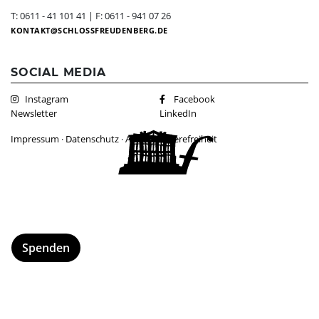
Dunkelgastronomie
Schlosscafé
Kontakt
T: 0611 - 41 101 41 | F: 0611 - 941 07 26
KONTAKT
SCHLOSSFREUDENBERG.DE
Nachtmahl
Newsletter
Frühstück in der Dunkelbar
Ticketshop
SOCIAL MEDIA
Weinprobe in der Dunkelbar
Was ist das Erfahrungsfeld?
Instagram
Facebook
Mobiles Erfahrungsfeld
Newsletter
LinkedIn
Naturkita LA LE LU
Impressum
·
Datenschutz
·
AGBs
·
Barrierefreiheit
Stellenangebote
Presse
Spenden
Schloss-Podcast
Spenden