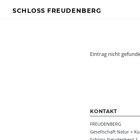
SCHLOSS FREUDENBERG
BESUCH
FÜR UNTERN
Ich will Euch besuchen!
Mehr Infos
Eintrag nicht gefund
Öffnungszeiten & Preise
Ermäßigungen
Tickets
Private Führungen
Programmkalender
Kitas, Schulen, Unis
KONTAKT
Führungen
FREUDENBERG
Geförderter Besuch
Gesellschaft Natur + Ku
Schloss Freudenberg 1