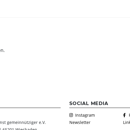
EHMEN
FEIERN & GENIESSEN
THEATE
Schlosscafé
Wanderb
en.
Dein Fest
Anstehe
Kulturve
Feiern
Chronik
Heiraten
Firmenfeiern
Kindergeburtstag
FAQs Kindergeburtstage
SOCIAL MEDIA
Dunkelgastronomie
Instagram
Nachtmahl
nst gemeinnütziger e.V.
Newsletter
Lin
 | 65201 Wiesbaden
Frühstück in der Dunkelbar