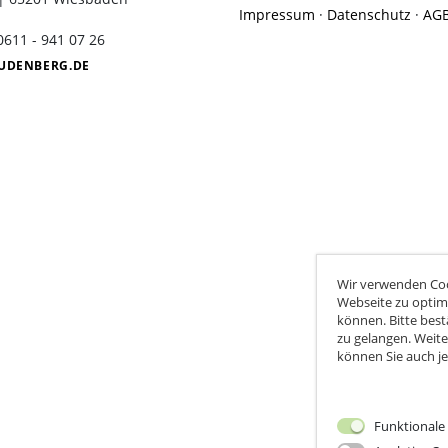
Impressum
·
Datenschutz
·
AG
Weinprobe in der Dunkelbar
 0611 - 941 07 26
UDENBERG.DE
Wir verwenden Coo
Webseite zu optim
können. Bitte best
zu gelangen. Weite
können Sie auch je
Funktionale