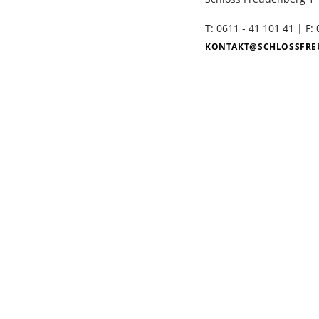
Seniorengruppen
T: 0611 - 41 101 41 | F:
Schlosscafé
KONTAKT
SCHLOSSFRE