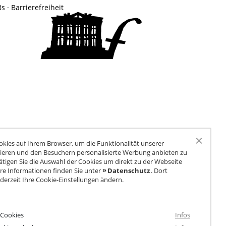
Naturkita LA LE LU
Bs
·
Barrierefreiheit
Stellenangebote
Presse
Spenden
Schloss-Podcast
kies auf Ihrem Browser, um die Funktionalität unserer
ieren und den Besuchern personalisierte Werbung anbieten zu
ätigen Sie die Auswahl der Cookies um direkt zu der Webseite
re Informationen finden Sie unter
Datenschutz
. Dort
derzeit Ihre Cookie-Einstellungen ändern.
 Cookies
Infos