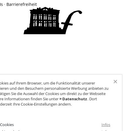
Naturkita LA LE LU
Bs
·
Barrierefreiheit
Stellenangebote
Presse
Spenden
Schloss-Podcast
kies auf Ihrem Browser, um die Funktionalität unserer
ieren und den Besuchern personalisierte Werbung anbieten zu
ätigen Sie die Auswahl der Cookies um direkt zu der Webseite
re Informationen finden Sie unter
Datenschutz
. Dort
derzeit Ihre Cookie-Einstellungen ändern.
 Cookies
Infos