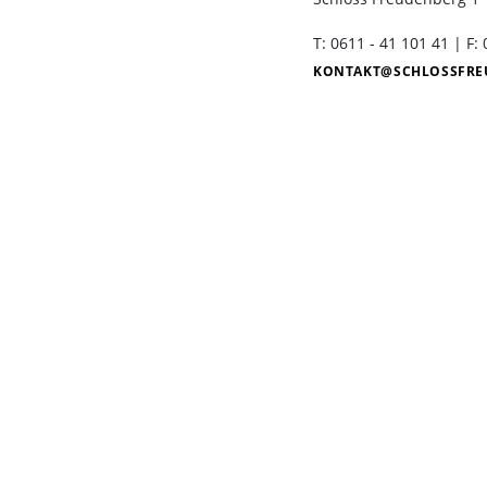
Seniorengruppen
T: 0611 - 41 101 41 | F:
Schlosscafé
KONTAKT
SCHLOSSFRE