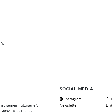
EHMEN
FEIERN & GENIESSEN
THEATE
Schlosscafé
Wanderb
en.
Dein Fest
Anstehe
Kulturve
Feiern
Chronik
Heiraten
Firmenfeiern
Kindergeburtstag
FAQs Kindergeburtstage
SOCIAL MEDIA
Dunkelgastronomie
Instagram
Nachtmahl
nst gemeinnütziger e.V.
Newsletter
Lin
 | 65201 Wiesbaden
Frühstück in der Dunkelbar