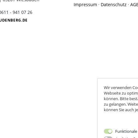
Impressum
·
Datenschutz
·
AG
Weinprobe in der Dunkelbar
 0611 - 941 07 26
UDENBERG.DE
Wir verwenden Coo
Webseite zu optim
können. Bitte best
zu gelangen. Weite
können Sie auch je
Funktionale