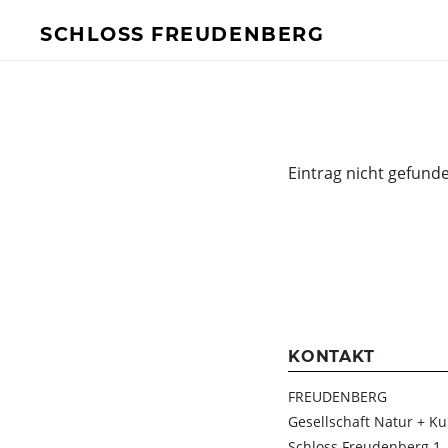
SCHLOSS FREUDENBERG
BESUCH
FÜR UNTERN
Ich will Euch besuchen!
Mehr Infos
Eintrag nicht gefund
Öffnungszeiten & Preise
Ermäßigungen
Tickets
Private Führungen
Programmkalender
Kitas, Schulen, Unis
KONTAKT
Führungen
FREUDENBERG
Geförderter Besuch
Gesellschaft Natur + Ku
Schloss Freudenberg 1