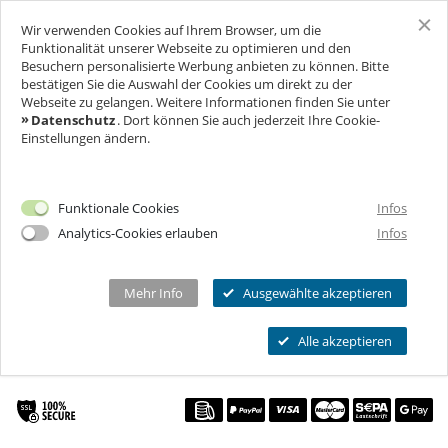
Wir verwenden Cookies auf Ihrem Browser, um die
SCHLOSS FREUDENBERG
Funktionalität unserer Webseite zu optimieren und den
Besuchern personalisierte Werbung anbieten zu können. Bitte
bestätigen Sie die Auswahl der Cookies um direkt zu der
F
R
A
G
E
&
N
T
W
O
R
T
E
N
FRÜHSTÜCK IN DER
BESUCH
Webseite zu gelangen. Weitere Informationen finden Sie unter
N
A
Datenschutz
. Dort können Sie auch jederzeit Ihre Cookie-
DUNKELBAR
Einstellungen ändern.
FÜR UNTERNEHMEN
Ich will Euch besuchen!
FREUDENBERGSTRASSE 226, 65201 WIESBADEN, D
Öffnungszeiten & Preise
EUTSCHLAND
FEIERN & GENIESSEN
Mehr Infos
Funktionale Cookies
Infos
Ermäßigungen
1 HOUR
Analytics-Cookies erlauben
Infos
THEATER & KULTUR
Tickets
Schlosscafé
Private Führungen
Dein Fest
BUY A GIFT VOUCHER
MEHR INFOS...
Wanderbühne Freudenberg
Mehr Info
Ausgewählte akzeptieren
Programmkalender
Feiern
Anstehende Kulturveranstaltungen
BOOK NOW
Kitas, Schulen, Unis
FAQ
Alle akzeptieren
Heiraten
Chronik
Führungen
Firmenfeiern
Öffnungszeiten
Geförderter Besuch
Kindergeburtstag
Eintrittspreise
FAQs Kindergeburtstage
Seniorengruppen
Ermäßigungen