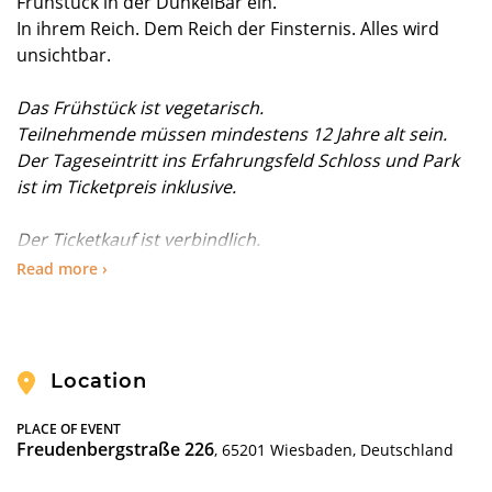
Frühstück in der DunkelBar ein.
In ihrem Reich. Dem Reich der Finsternis. Alles wird
unsichtbar.
Das Frühstück ist vegetarisch.
Teilnehmende müssen mindestens 12 Jahre alt sein.
Der Tageseintritt ins Erfahrungsfeld Schloss und Park
ist im Ticketpreis inklusive.
Der Ticketkauf ist verbindlich.
Unsere ausführlichen Stornierungs-Regelungen
Read more ›
können Sie in den
AGBs
nachlesen.
Location
PLACE OF EVENT
Freudenbergstraße 226
, 65201 Wiesbaden, Deutschland