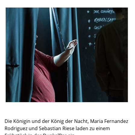
Dunkelgastronomie
Schlosscafé
Kontakt
Nachtmahl
Newsletter
Frühstück in der Dunkelbar
Ticketshop
Weinprobe in der Dunkelbar
Was ist das Erfahrungsfeld?
Mobiles Erfahrungsfeld
Naturkita LA LE LU
Stellenangebote
Presse
Spenden
Schloss-Podcast
Die Königin und der König der Nacht, Maria Fernandez
Rodriguez und Sebastian Riese laden zu einem