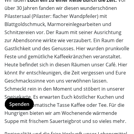
Wir laden
Euch ein zu einer Reise durch die Zeit.
Vor
über 30 Jahren fanden wir diesen wunderschönen
Pilastersaal (Pilaster: flacher Wandpfeiler) mit
Blattgoldschmuck, Marmoreinlegearbeiten und
Schnitzereien vor. Der Raum mit seiner Ausrichtung
zur Abendsonne wirkte wie verzaubert. Ein Raum der
Gastlichkeit und des Genusses. Hier wurden prunkvolle
Feste und gemütliche Kaffeekränzchen veranstaltet.
Heute befindet sich in diesen Räumen unser Café. Hier
könnt Ihr entschleunigen, die Zeit vergessen und Eure
Geschmackssinne von uns verwöhnen lassen.
Schmeckt rein in den Moment und stöbert in unserer
Speisekarte. Es erwarten Euch köstlicher Kuchen und
Spenden
dazu eine aromatische Tasse Kaffee oder Tee. Für die
Hungrigen bieten wir am Wochenende wärmende
Suppe mit frischem Sauerteigbrot und so vieles mehr.