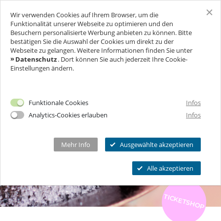
Wir verwenden Cookies auf Ihrem Browser, um die
SCHLOSS FREUDENBERG
Funktionalität unserer Webseite zu optimieren und den
Besuchern personalisierte Werbung anbieten zu können. Bitte
bestätigen Sie die Auswahl der Cookies um direkt zu der
BESUCH
Webseite zu gelangen. Weitere Informationen finden Sie unter
Datenschutz
. Dort können Sie auch jederzeit Ihre Cookie-
Einstellungen ändern.
FÜR UNTERNEHMEN
Ich will Euch besuchen!
Öffnungszeiten & Preise
FEIERN & GENIESSEN
Mehr Infos
Funktionale Cookies
Infos
Ermäßigungen
Analytics-Cookies erlauben
Infos
THEATER & KULTUR
Tickets
Schlosscafé
Private Führungen
Dein Fest
MEHR INFOS...
Wanderbühne Freudenberg
Mehr Info
Ausgewählte akzeptieren
Programmkalender
Feiern
Anstehende Kulturveranstaltungen
Kitas, Schulen, Unis
FAQ
Alle akzeptieren
Heiraten
Chronik
Führungen
Firmenfeiern
Öffnungszeiten
TICKETSHOP
Geförderter Besuch
Kindergeburtstag
Eintrittspreise
FAQs Kindergeburtstage
Seniorengruppen
Ermäßigungen