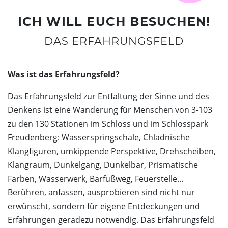
Dunkelgastronomie
Schlosscafé
Kontakt
ICH WILL EUCH BESUCHEN!
Nachtmahl
Newsletter
DAS ERFAHRUNGSFELD
Frühstück in der Dunkelbar
Ticketshop
Weinprobe in der Dunkelbar
Was ist das Erfahrungsfeld?
Was ist das Erfahrungsfeld?
Mobiles Erfahrungsfeld
Naturkita LA LE LU
Das Erfahrungsfeld zur Entfaltung der Sinne und des
Denkens ist eine Wanderung für Menschen von 3-103
Stellenangebote
zu den 130 Stationen im Schloss und im Schlosspark
Presse
Freudenberg: Wasserspringschale, Chladnische
Spenden
Klangfiguren, umkippende Perspektive, Drehscheiben,
Schloss-Podcast
Klangraum, Dunkelgang, Dunkelbar, Prismatische
Farben, Wasserwerk, Barfußweg, Feuerstelle...
Berühren, anfassen, ausprobieren sind nicht nur
erwünscht, sondern für eigene Entdeckungen und
Erfahrungen geradezu notwendig. Das Erfahrungsfeld