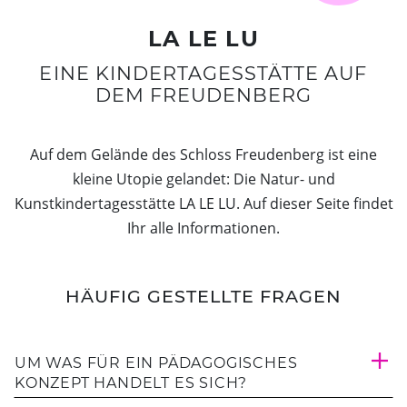
Dunkelgastronomie
Schlosscafé
Kontakt
LA LE LU
Nachtmahl
Newsletter
EINE KINDERTAGESSTÄTTE AUF
Frühstück in der Dunkelbar
Ticketshop
DEM FREUDENBERG
Weinprobe in der Dunkelbar
Was ist das Erfahrungsfeld?
Mobiles Erfahrungsfeld
Auf dem Gelände des Schloss Freudenberg ist eine
Naturkita LA LE LU
kleine Utopie gelandet: Die Natur- und
Stellenangebote
Kunstkindertagesstätte LA LE LU. Auf dieser Seite findet
Presse
Ihr alle Informationen.
Spenden
Schloss-Podcast
HÄUFIG GESTELLTE FRAGEN
UM WAS FÜR EIN PÄDAGOGISCHES
KONZEPT HANDELT ES SICH?