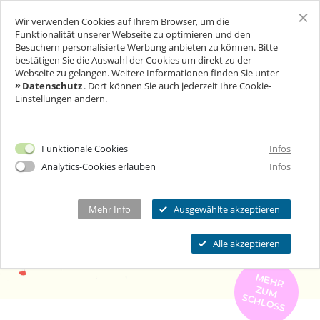
Wir verwenden Cookies auf Ihrem Browser, um die
SCHLOSS FREUDENBERG
Funktionalität unserer Webseite zu optimieren und den
Besuchern personalisierte Werbung anbieten zu können. Bitte
bestätigen Sie die Auswahl der Cookies um direkt zu der
BESUCH
Webseite zu gelangen. Weitere Informationen finden Sie unter
Datenschutz
. Dort können Sie auch jederzeit Ihre Cookie-
Einstellungen ändern.
FÜR UNTERNEHMEN
Ich will Euch besuchen!
Öffnungszeiten & Preise
FEIERN & GENIESSEN
Mehr Infos
Funktionale Cookies
Infos
Ermäßigungen
Analytics-Cookies erlauben
Infos
THEATER & KULTUR
Tickets
Schlosscafé
Private Führungen
Dein Fest
MEHR INFOS...
Wanderbühne Freudenberg
Mehr Info
Ausgewählte akzeptieren
Programmkalender
Feiern
Anstehende Kulturveranstaltungen
Kitas, Schulen, Unis
FAQ
Alle akzeptieren
Heiraten
Chronik
Führungen
Firmenfeiern
Öffnungszeiten
M
E
H
R
U
M
C
H
L
O
S
S
Geförderter Besuch
Kindergeburtstag
Eintrittspreise
Z
S
FAQs Kindergeburtstage
Seniorengruppen
Ermäßigungen