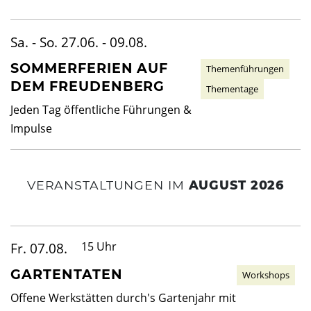
Dunkelgastronomie
Schlosscafé
Kontakt
Nachtmahl
Newsletter
Sa. - So. 27.06. - 09.08.
Frühstück in der Dunkelbar
Ticketshop
SOMMERFERIEN AUF
Themenführungen
Weinprobe in der Dunkelbar
Was ist das Erfahrungsfeld?
DEM FREUDENBERG
Thementage
Mobiles Erfahrungsfeld
Jeden Tag öffentliche Führungen &
Naturkita LA LE LU
Impulse
Stellenangebote
Presse
VERANSTALTUNGEN IM
AUGUST 2026
Spenden
Schloss-Podcast
Fr. 07.08.
15 Uhr
GARTENTATEN
Workshops
Offene Werkstätten durch's Gartenjahr mit