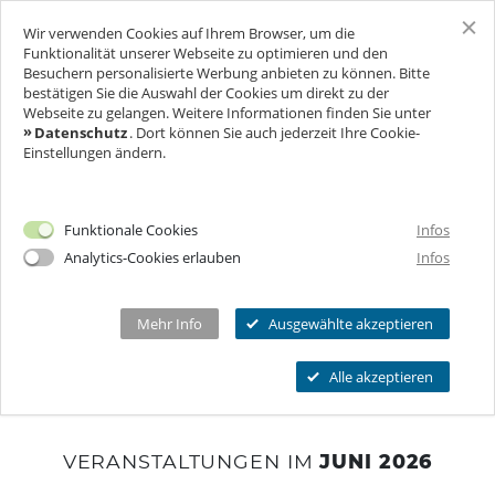
Wir verwenden Cookies auf Ihrem Browser, um die
SCHLOSS FREUDENBERG
Funktionalität unserer Webseite zu optimieren und den
Besuchern personalisierte Werbung anbieten zu können. Bitte
bestätigen Sie die Auswahl der Cookies um direkt zu der
TICKETSHOP
BESUCH
Webseite zu gelangen. Weitere Informationen finden Sie unter
KALENDER
Datenschutz
. Dort können Sie auch jederzeit Ihre Cookie-
Einstellungen ändern.
FÜR UNTERNEHMEN
Ich will Euch besuchen!
Öffnungszeiten & Preise
FEIERN & GENIESSEN
Mehr Infos
Funktionale Cookies
Infos
Ermäßigungen
Analytics-Cookies erlauben
Infos
THEATER & KULTUR
Tickets
Schlosscafé
Private Führungen
Dein Fest
MEHR INFOS...
Wanderbühne Freudenberg
Mehr Info
Ausgewählte akzeptieren
Programmkalender
Datum
Filter
Tickets
Feiern
Anstehende Kulturveranstaltungen
Kitas, Schulen, Unis
FAQ
Alle akzeptieren
Heiraten
Chronik
Führungen
Firmenfeiern
Öffnungszeiten
Geförderter Besuch
Kindergeburtstag
Eintrittspreise
VERANSTALTUNGEN IM
JUNI 2026
FAQs Kindergeburtstage
Seniorengruppen
Ermäßigungen