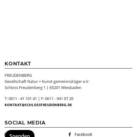
KONTAKT
FREUDENBERG
Gesellschaft Natur + Kunst gemeinnütziger e.V.
Schloss Freudenberg 1 | 65201 Wiesbaden
T: 0611 - 41 101 41 | F: 0611 - 941 07 26
KONTAKT
SCHLOSSFREUDENBERG.DE
SOCIAL MEDIA
Instagram
Facebook
Spenden