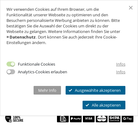
Wir verwenden Cookies auf Ihrem Browser, um die
SCHLOSS FREUDENBERG
Funktionalität unserer Webseite zu optimieren und den
Besuchern personalisierte Werbung anbieten zu können. Bitte
bestätigen Sie die Auswahl der Cookies um direkt zu der
F
R
A
G
E
&
N
T
W
O
R
T
E
N
PÄDAGOGISCHE GRUPPEN
BESUCH
Webseite zu gelangen. Weitere Informationen finden Sie unter
N
A
Datenschutz
. Dort können Sie auch jederzeit Ihre Cookie-
(KITAS, SCHULEN, UNIS)
Einstellungen ändern.
FÜR UNTERNEHMEN
Ich will Euch besuchen!
FREUDENBERGSTRASSE 226, 65201 WIESBADEN, D
Öffnungszeiten & Preise
EUTSCHLAND
FEIERN & GENIESSEN
Mehr Infos
Funktionale Cookies
Infos
Ermäßigungen
Analytics-Cookies erlauben
Infos
THEATER & KULTUR
Tickets
Schlosscafé
BUY A GIFT VOUCHER
Private Führungen
Dein Fest
MEHR INFOS...
Wanderbühne Freudenberg
Mehr Info
Ausgewählte akzeptieren
Programmkalender
SELECT A DATE
Feiern
Anstehende Kulturveranstaltungen
Kitas, Schulen, Unis
FAQ
Alle akzeptieren
Heiraten
Chronik
Führungen
Firmenfeiern
Öffnungszeiten
Geförderter Besuch
Kindergeburtstag
Eintrittspreise
FAQs Kindergeburtstage
Seniorengruppen
Ermäßigungen