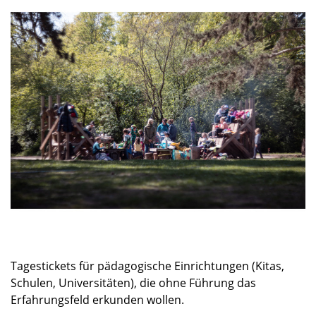
Dunkelgastronomie
Schlosscafé
Kontakt
Nachtmahl
Newsletter
Frühstück in der Dunkelbar
Ticketshop
Weinprobe in der Dunkelbar
Was ist das Erfahrungsfeld?
Mobiles Erfahrungsfeld
Naturkita LA LE LU
Stellenangebote
Presse
Spenden
Schloss-Podcast
Tagestickets für pädagogische Einrichtungen (Kitas,
Schulen, Universitäten), die ohne Führung das
Erfahrungsfeld erkunden wollen.