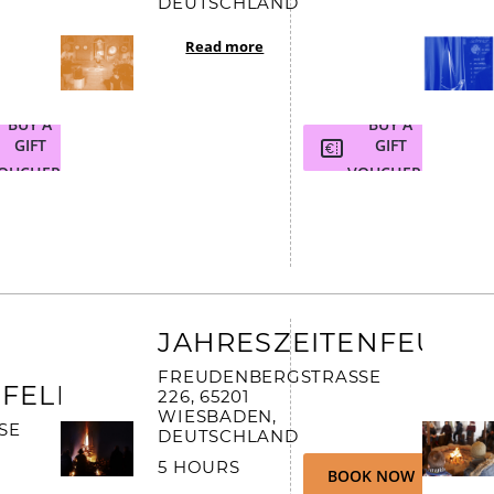
EUTSCHLAND
Read more
BUY A
BUY A
GIFT
GIFT
OUCHER
VOUCHER
JAHRESZEITENFEUER
FREUDENBERGSTRASSE 2
FELD
26, 65201 W
IESBADEN, D
 2
EUTSCHLAND
5 HOURS
BOOK NOW