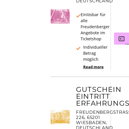
EUTSCHLAND
Einlösbar für
alle
Freudenberger
Angebote im
Ticketshop
V
Individueller
Betrag
möglich
Read more
GUTSCHEIN
EINTRITT
ERFAHRUNGS
FREUDENBERGSTRASSE
26, 65201 W
IESBADEN, D
EUTSCHLAND