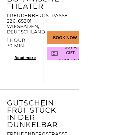
THEATER
FREUDENBERGSTRASSE 2
26, 65201 W
IESBADEN, D
EUTSCHLAND
BOOK NOW
1 HOUR
30 MIN
BUY A
GIFT
Read more
VOUCHER
GUTSCHEIN
FRÜHSTÜCK
IN DER
DUNKELBAR
FREUDENBERGSTRASSE 2