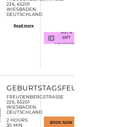
26, 65201 W
IESBADEN, D
EUTSCHLAND
Read more
BUY A
GIFT
VOUCHER
GEBURTSTAGSFEUERWERK
FREUDENBERGSTRASSE 2
26, 65201 W
IESBADEN, D
EUTSCHLAND
2 HOURS
BOOK NOW
30 MIN