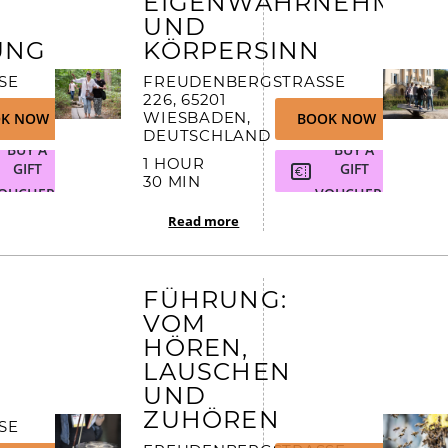
EIGENWAHRNEHMUN
UND
Weinprobe in der Dunkelbar
UNG
KÖRPERSINN
 2
FREUDENBERGSTRASSE 2
26, 65201 W
IESBADEN, D
K NOW
BOOK NOW
EUTSCHLAND
BUY A
BUY A
1 HOUR
GIFT
GIFT
30 MIN
OUCHER
VOUCHER
Read more
FÜHRUNG:
VOM
HÖREN,
LAUSCHEN
UND
ZUHÖREN
 2