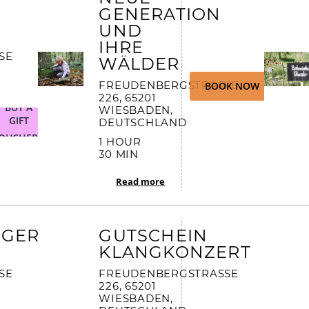
GENERATION
UND
IHRE
 2
WÄLDER
FREUDENBERGSTRASSE 2
BOOK NOW
26, 65201 W
BUY A
IESBADEN, D
GIFT
EUTSCHLAND
OUCHER
1 HOUR
30 MIN
Read more
RGER
GUTSCHEIN
KLANGKONZERT
 2
FREUDENBERGSTRASSE 2
26, 65201 W
IESBADEN, D