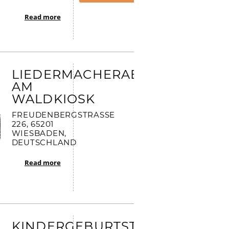
Read more
LIEDERMACHERABEND
AM
WALDKIOSK
FREUDENBERGSTRASSE 2
26, 65201 W
IESBADEN, D
EUTSCHLAND
Read more
KINDERGEBURTSTAG