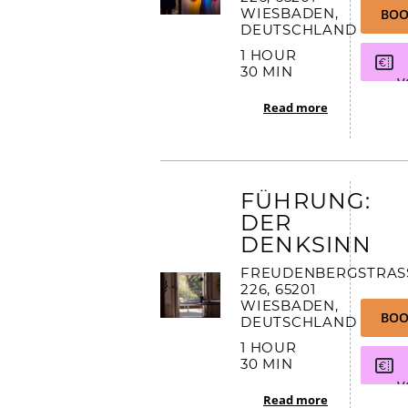
IESBADEN, D
BOO
EUTSCHLAND
1 HOUR
30 MIN
V
Read more
FÜHRUNG:
DER
DENKSINN
FREUDENBERGSTRASSE
26, 65201 W
IESBADEN, D
BOO
EUTSCHLAND
1 HOUR
30 MIN
V
Read more