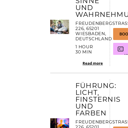
SINNE
Seniorengruppen
UND
WAHRNEHM
Schlosscafé
FREUDENBERGSTRASSE
26, 65201 W
IESBADEN, D
BOO
EUTSCHLAND
1 HOUR
30 MIN
V
Read more
FÜHRUNG:
LICHT,
FINSTERNIS
UND
FARBEN
FREUDENBERGSTRASSE
26, 65201 W