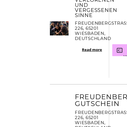
VERLORENEN
UND
VERGESSENEN
SINNE
FREUDENBERGSTRASSE
26, 65201 W
IESBADEN, D
EUTSCHLAND
Read more
V
FREUDENBE
GUTSCHEIN
FREUDENBERGSTRASSE
26, 65201 W
IESBADEN, D