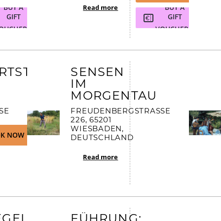
BUY A
BUY A
Read more
GIFT
GIFT
OUCHER
VOUCHER
RTSTAG
SENSEN
IM
MORGENTAU
 2
FREUDENBERGSTRASSE 2
26, 65201 W
IESBADEN, D
K NOW
EUTSCHLAND
Read more
EGEL
FÜHRUNG: