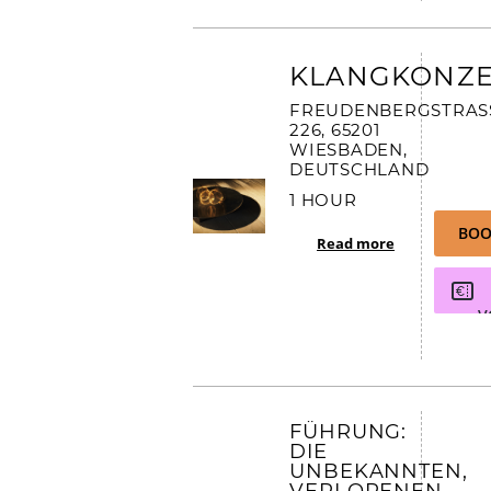
KLANGKONZE
FREUDENBERGSTRASSE
26, 65201 W
IESBADEN, D
EUTSCHLAND
1 HOUR
BOO
Read more
V
FÜHRUNG:
DIE
UNBEKANNTEN,