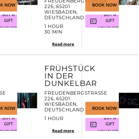
FREUDENBERGSTRASSE 2
K NOW
BOOK NOW
26, 65201 W
IESBADEN, D
BUY A
BUY A
EUTSCHLAND
GIFT
GIFT
1 HOUR
OUCHER
VOUCHER
30 MIN
Read more
FRÜHSTÜCK
IN DER
DUNKELBAR
 2
FREUDENBERGSTRASSE 2
26, 65201 W
IESBADEN, D
K NOW
BOOK NOW
EUTSCHLAND
BUY A
BUY A
1 HOUR
GIFT
GIFT
Read more
OUCHER
VOUCHER