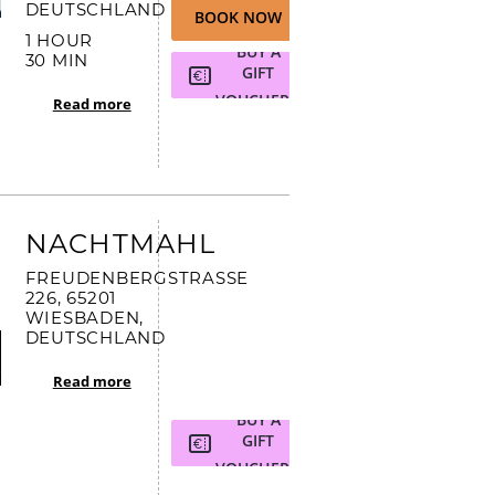
EUTSCHLAND
BOOK NOW
1 HOUR
BUY A
30 MIN
GIFT
VOUCHER
Read more
NACHTMAHL
FREUDENBERGSTRASSE 2
26, 65201 W
IESBADEN, D
EUTSCHLAND
Read more
BUY A
GIFT
VOUCHER