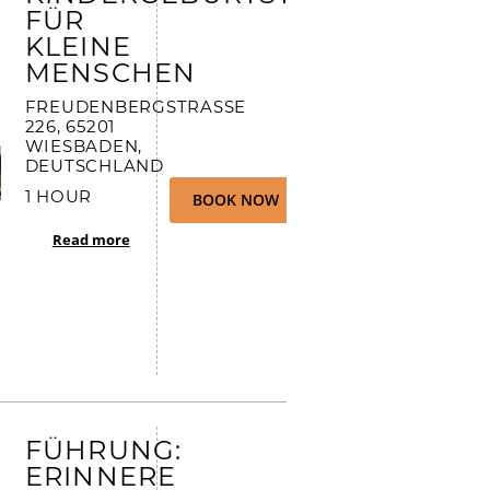
FÜR
KLEINE
MENSCHEN
FREUDENBERGSTRASSE 2
26, 65201 W
IESBADEN, D
EUTSCHLAND
1 HOUR
BOOK NOW
Read more
FÜHRUNG:
ERINNERE