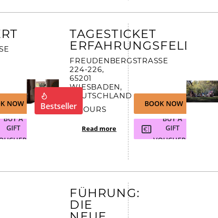
RT
TAGESTICKET
ERFAHRUNGSFELD
 2
FREUDENBERGSTRASSE 2
24-226, 6
5201 W
IESBADEN, D
EUTSCHLAND
K NOW
BOOK NOW
Bestseller
7 HOURS
BUY A
BUY A
GIFT
GIFT
Read more
OUCHER
VOUCHER
FÜHRUNG:
DIE
NEUE