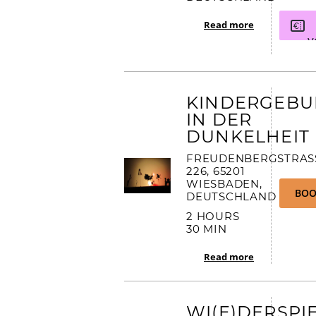
Read more
V
KINDERGEBU
IN DER
DUNKELHEIT
FREUDENBERGSTRASSE
26, 65201 W
IESBADEN, D
BOO
EUTSCHLAND
2 HOURS
30 MIN
Read more
WI(E)DERSPI