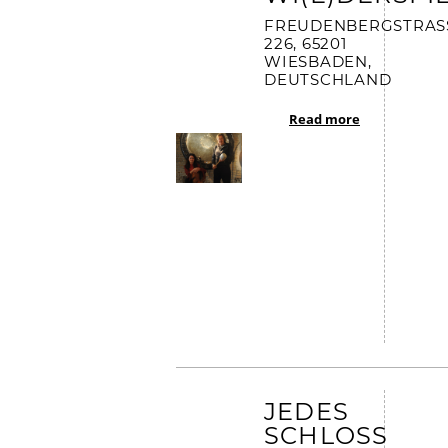
FREUDENBERGSTRASSE
26, 65201 W
IESBADEN, D
EUTSCHLAND
Read more
JEDES
SCHLOSS