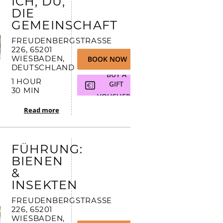
G
ICH, DU,
Naturkita LA LE LU
DIE
Stellenangebote
GEMEINSCHAFT
Presse
FREUDENBERGSTRASSE 2
26, 65201 W
Spenden
IESBADEN, D
BOOK NOW
EUTSCHLAND
Schloss-Podcast
BUY A
1 HOUR
GIFT
30 MIN
VOUCHER
Read more
FÜHRUNG:
BIENEN
&
INSEKTEN
FREUDENBERGSTRASSE 2
26, 65201 W
IESBADEN, D