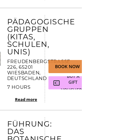
PÄDAGOGISCHE
GRUPPEN
(KITAS,
SCHULEN,
UNIS)
FREUDENBERGSTRASSE 2
BOOK NOW
26, 65201 W
IESBADEN, D
BUY A
EUTSCHLAND
GIFT
7 HOURS
VOUCHER
Read more
FÜHRUNG:
DAS
BOTANISCHE