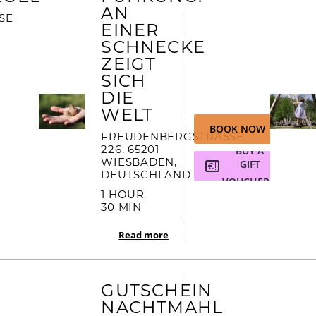
AN
 2
EINER
SCHNECKE
ZEIGT
SICH
DIE
WELT
BOOK NOW
FREUDENBERGSTRASSE 2
26, 65201 W
BUY A
IESBADEN, D
GIFT
EUTSCHLAND
VOUCHER
1 HOUR
30 MIN
Read more
GUTSCHEIN
NACHTMAHL