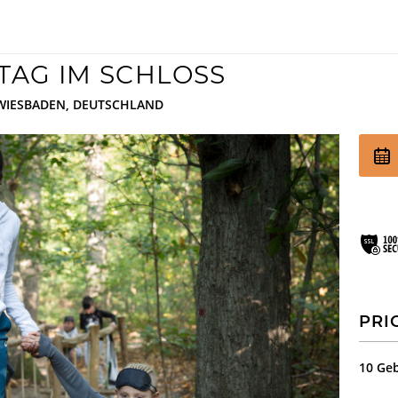
TAG IM SCHLOSS
EHMEN
FEIERN & GENIESSEN
THEATE
 WIESBADEN, DEUTSCHLAND
Schlosscafé
Wanderb
Dein Fest
Anstehe
Kulturve
Feiern
Chronik
Heiraten
Firmenfeiern
Kindergeburtstag
FAQs Kindergeburtstage
PRI
Dunkelgastronomie
10 Ge
Nachtmahl
Frühstück in der Dunkelbar