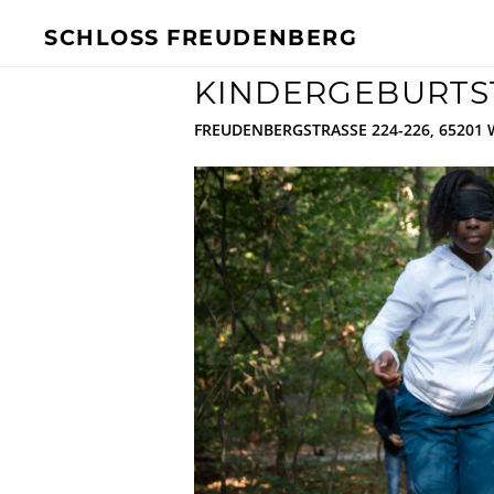
SCHLOSS FREUDENBERG
KINDERGEBURTS
BESUCH
FÜR UNTERN
FREUDENBERGSTRASSE 224-226, 65201
Ich will Euch besuchen!
Mehr Infos
Öffnungszeiten & Preise
Ermäßigungen
Tickets
Private Führungen
Programmkalender
Kitas, Schulen, Unis
Führungen
Geförderter Besuch