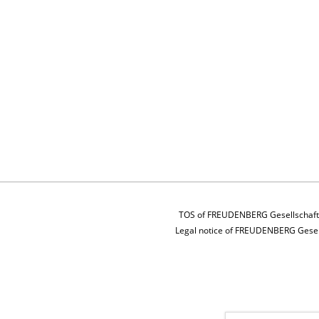
burtstagskuchen zu verschlingen oder
chs auch eine Bienenwachskerze selber
Mit-Nehmsel“ als Erinnerung an diese
uf dem Freudenberg.
chskerze für alle Gäste
TOS of FREUDENBERG Gesellschaft 
Legal notice of FREUDENBERG Gesell
 Person 20€
 gestellte Fragen zum