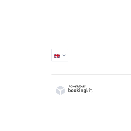
suchen, um euren mitgebrachten Ge
Euch am Kiosk ein Eis zu gönnen.
Vergesst nicht, während eures Besu
zu rollen – ein ganz persönliches „
ganz besondere Geburtstagsfeier a
Das bekommt ihr:
Eine Geburtstags-Führung
Eintritt für den ganzen Tag
Begleitetes Rollen einer Bienenwa
POWERED BY
Und das ist es wert:
Bis 10 Personen 320€, jede weitere
Hier
findet ihr Antworten auf häufig