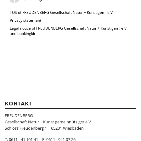
Eine Geburtstags-Führung
Besuch in der Dunkelbar
TOS of FREUDENBERG Gesellschaft Natur + Kunst gem. e.V.
Begleitetes Rollen einer Bienenwachskerze für alle
Privacy statement
Gäste
Legal notice of FREUDENBERG Gesellschaft Natur + Kunst gem. e.V.
and bookingkit
Und das ist es wert:
bis 10 Personen 320€, jede weitere Person 20€
Hier
findet ihr Antworten auf häufig gestellte Fragen
zum Kindergeburtstag.
KONTAKT
FREUDENBERG
Gesellschaft Natur + Kunst gemeinnütziger e.V.
Schloss Freudenberg 1 | 65201 Wiesbaden
T: 0611 - 41 101 41 | F: 0611 - 941 07 26