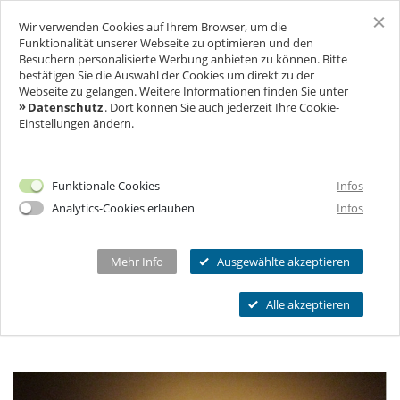
Wir verwenden Cookies auf Ihrem Browser, um die
SCHLOSS FREUDENBERG
Funktionalität unserer Webseite zu optimieren und den
Besuchern personalisierte Werbung anbieten zu können. Bitte
bestätigen Sie die Auswahl der Cookies um direkt zu der
F
R
A
G
E
&
N
T
W
O
R
T
E
N
KINDERGEBURTSTAG IN
BESUCH
Webseite zu gelangen. Weitere Informationen finden Sie unter
N
A
Datenschutz
. Dort können Sie auch jederzeit Ihre Cookie-
DER DUNKELHEIT
Einstellungen ändern.
FÜR UNTERNEHMEN
Ich will Euch besuchen!
FREUDENBERGSTRASSE 226, 65201 WIESBADEN, D
Öffnungszeiten & Preise
EUTSCHLAND
FEIERN & GENIESSEN
Mehr Infos
Funktionale Cookies
Infos
Ermäßigungen
2 HOURS
30 MIN
Analytics-Cookies erlauben
Infos
THEATER & KULTUR
Tickets
Schlosscafé
Private Führungen
Dein Fest
BOOK NOW
MEHR INFOS...
Wanderbühne Freudenberg
Mehr Info
Ausgewählte akzeptieren
Programmkalender
Feiern
Anstehende Kulturveranstaltungen
Kitas, Schulen, Unis
FAQ
Alle akzeptieren
Heiraten
Chronik
Führungen
Firmenfeiern
Öffnungszeiten
Geförderter Besuch
Kindergeburtstag
Eintrittspreise
FAQs Kindergeburtstage
Seniorengruppen
Ermäßigungen