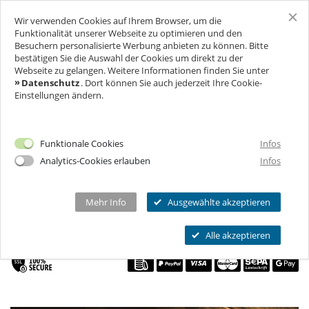
Wir verwenden Cookies auf Ihrem Browser, um die
SCHLOSS FREUDENBERG
Funktionalität unserer Webseite zu optimieren und den
Besuchern personalisierte Werbung anbieten zu können. Bitte
bestätigen Sie die Auswahl der Cookies um direkt zu der
F
R
A
G
E
&
N
T
W
O
R
T
E
N
KLANGKONZERT
BESUCH
Webseite zu gelangen. Weitere Informationen finden Sie unter
N
A
Datenschutz
. Dort können Sie auch jederzeit Ihre Cookie-
FREUDENBERGSTRASSE 226, 65201 WIESBADEN, D
Einstellungen ändern.
FÜR UNTERNEHMEN
Ich will Euch besuchen!
EUTSCHLAND
Öffnungszeiten & Preise
FEIERN & GENIESSEN
Mehr Infos
1 HOUR
Funktionale Cookies
Infos
Ermäßigungen
Analytics-Cookies erlauben
Infos
THEATER & KULTUR
Tickets
Schlosscafé
BUY A GIFT VOUCHER
Private Führungen
Dein Fest
MEHR INFOS...
Wanderbühne Freudenberg
Mehr Info
Ausgewählte akzeptieren
Programmkalender
SELECT A DATE
Feiern
Anstehende Kulturveranstaltungen
Kitas, Schulen, Unis
FAQ
Alle akzeptieren
Heiraten
Chronik
Führungen
Firmenfeiern
Öffnungszeiten
Geförderter Besuch
Kindergeburtstag
Eintrittspreise
FAQs Kindergeburtstage
Seniorengruppen
Ermäßigungen