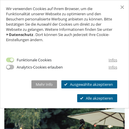
Wir verwenden Cookies auf Ihrem Browser, um die
SCHLOSS FREUDENBERG
Funktionalität unserer Webseite zu optimieren und den
Besuchern personalisierte Werbung anbieten zu können. Bitte
SOMMERKONZERTE AM WALDKIOSK
bestätigen Sie die Auswahl der Cookies um direkt zu der
F
R
A
G
E
&
N
T
W
O
R
T
E
N
BESUCH
Diesen Sommer verwandelt sich unser Waldkiosk
Webseite zu gelangen. Weitere Informationen finden Sie unter
N
A
Datenschutz
. Dort können Sie auch jederzeit Ihre Cookie-
wieder in einen fliegenden Zirkus. Inmitten von süßen
Einstellungen ändern.
FÜR UNTERNEHMEN
Ich will Euch besuchen!
Düften, lieblichen Klängen, zwischen Bäumen und
Blumen unter bunten Lichtern, beflogen von
Öffnungszeiten & Preise
FEIERN & GENIESSEN
Mehr Infos
Funktionale Cookies
Infos
Glühwürmchen und Schmetterlingen, bescheren uns
Ermäßigungen
Analytics-Cookies erlauben
Infos
wunderbare Musiker*innen eine wunderschöne Zeit
THEATER & KULTUR
Tickets
Schlosscafé
und zaubern uns den Himmel auf – dazu servieren wir
Private Führungen
Dein Fest
MEHR INFOS...
Bier, Wein, Limo, Aperol Spritz, Pommes.
Wanderbühne Freudenberg
Mehr Info
Ausgewählte akzeptieren
Programmkalender
Feiern
Anstehende Kulturveranstaltungen
Kitas, Schulen, Unis
FAQ
Alle akzeptieren
Heiraten
Chronik
Führungen
Firmenfeiern
Öffnungszeiten
Geförderter Besuch
Kindergeburtstag
Eintrittspreise
FAQs Kindergeburtstage
Seniorengruppen
Ermäßigungen