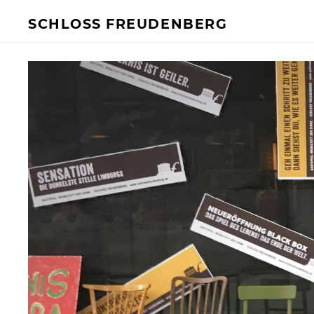
headercontent-21
SCHLOSS FREUDENBERG
BESUCH
FÜR UNTERN
Ich will Euch besuchen!
Mehr Infos
Öffnungszeiten & Preise
Ermäßigungen
Tickets
Private Führungen
Programmkalender
Kitas, Schulen, Unis
Führungen
Geförderter Besuch