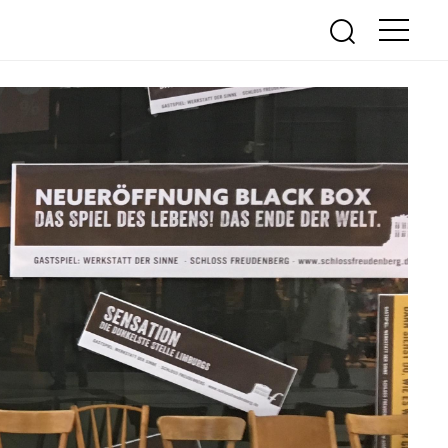
R & KULTUR
MEHR INFOS...
ühne Freudenberg
FAQ
nde
Öffnungszeiten
ranstaltungen
Eintrittspreise
Ermäßigungen
Kontakt
Newsletter
Ticketshop
Was ist das Erfahrungsfeld?
Mobiles Erfahrungsfeld