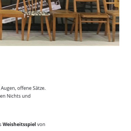
Naturkita LA LE LU
Stellenangebote
Presse
Spenden
Schloss-Podcast
 Augen, offene Sätze.
ben Nichts und
as
Weisheitsspiel
von