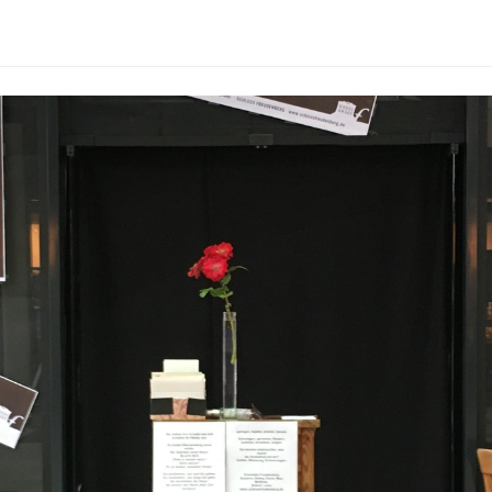
EHMEN
FEIERN & GENIESSEN
THEATE
Schlosscafé
Wanderb
Dein Fest
Anstehe
Kulturve
Feiern
Chronik
Heiraten
Firmenfeiern
Kindergeburtstag
FAQs Kindergeburtstage
Dunkelgastronomie
Nachtmahl
Frühstück in der Dunkelbar