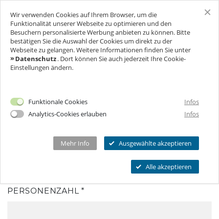
Wir verwenden Cookies auf Ihrem Browser, um die
SCHLOSS FREUDENBERG
Funktionalität unserer Webseite zu optimieren und den
Besuchern personalisierte Werbung anbieten zu können. Bitte
bestätigen Sie die Auswahl der Cookies um direkt zu der
ANFRAGE
BESUCH
Webseite zu gelangen. Weitere Informationen finden Sie unter
VERSENDEN
Datenschutz
. Dort können Sie auch jederzeit Ihre Cookie-
Einstellungen ändern.
FÜR UNTERNEHMEN
Ich will Euch besuchen!
KONTAKTFORMULAR
Öffnungszeiten & Preise
VERANSTALTUNGEN
FEIERN & GENIESSEN
Mehr Infos
Funktionale Cookies
Infos
Ermäßigungen
Analytics-Cookies erlauben
Infos
THEATER & KULTUR
Tickets
Schlosscafé
Private Führungen
Dein Fest
MEHR INFOS...
Wanderbühne Freudenberg
ANLASS DER VERANSTALTUNG
Mehr Info
Ausgewählte akzeptieren
*
Programmkalender
Feiern
Anstehende Kulturveranstaltungen
Kitas, Schulen, Unis
FAQ
Alle akzeptieren
Heiraten
Chronik
Führungen
Firmenfeiern
Öffnungszeiten
PERSONENZAHL
*
Geförderter Besuch
Kindergeburtstag
Eintrittspreise
FAQs Kindergeburtstage
Seniorengruppen
Ermäßigungen