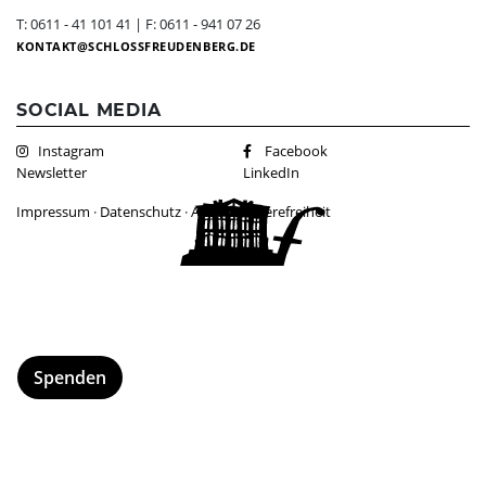
Dunkelgastronomie
Schlosscafé
Kontakt
T: 0611 - 41 101 41 | F: 0611 - 941 07 26
KONTAKT
SCHLOSSFREUDENBERG.DE
Nachtmahl
Newsletter
Frühstück in der Dunkelbar
Ticketshop
SOCIAL MEDIA
Weinprobe in der Dunkelbar
Was ist das Erfahrungsfeld?
Instagram
Facebook
Mobiles Erfahrungsfeld
Newsletter
LinkedIn
Naturkita LA LE LU
Impressum
·
Datenschutz
·
AGBs
·
Barrierefreiheit
Stellenangebote
Presse
Spenden
Schloss-Podcast
Spenden