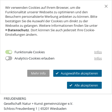
Wir verwenden Cookies auf Ihrem Browser, um die
SCHLOSS FREUDENBERG
Funktionalität unserer Webseite zu optimieren und den
Besuchern personalisierte Werbung anbieten zu können. Bitte
bestätigen Sie die Auswahl der Cookies um direkt zu der
BESUCH
Webseite zu gelangen. Weitere Informationen finden Sie unter
Datenschutz
. Dort können Sie auch jederzeit Ihre Cookie-
Einstellungen ändern.
FÜR UNTERNEHMEN
Ich will Euch besuchen!
Eintrag nicht gefunden.
Öffnungszeiten & Preise
FEIERN & GENIESSEN
Mehr Infos
Funktionale Cookies
Infos
Ermäßigungen
Analytics-Cookies erlauben
Infos
THEATER & KULTUR
Tickets
Schlosscafé
Private Führungen
Dein Fest
MEHR INFOS...
Wanderbühne Freudenberg
Mehr Info
Ausgewählte akzeptieren
Programmkalender
Feiern
Anstehende Kulturveranstaltungen
Kitas, Schulen, Unis
FAQ
Alle akzeptieren
Heiraten
KONTAKT
Chronik
Führungen
Firmenfeiern
Öffnungszeiten
FREUDENBERG
Geförderter Besuch
Kindergeburtstag
Eintrittspreise
Gesellschaft Natur + Kunst gemeinnütziger e.V.
FAQs Kindergeburtstage
Seniorengruppen
Schloss Freudenberg 1 | 65201 Wiesbaden
Ermäßigungen