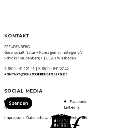
KONTAKT
FREUDENBERG
Gesellschaft Natur + Kunst gemeinnütziger e.V.
Schloss Freudenberg 1 | 65201 Wiesbaden
T: 0611 - 41 101 41 | F: 0611 - 941 07 26
KONTAKT
SCHLOSSFREUDENBERG.DE
SOCIAL MEDIA
Instagram
Facebook
Spenden
Newsletter
LinkedIn
Impressum
·
Datenschutz
·
AGBs
·
Barrierefreiheit