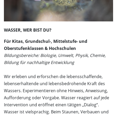
Dunkelgastronomie
Schlosscafé
Kontakt
Nachtmahl
Newsletter
Frühstück in der Dunkelbar
Ticketshop
Weinprobe in der Dunkelbar
WASSER, WER BIST DU?
Was ist das Erfahrungsfeld?
Mobiles Erfahrungsfeld
Für Kitas, Grundschul-, Mittelstufe- und
Naturkita LA LE LU
Oberstufenklassen & Hochschulen
Bildungsbereiche: Biologie, Umwelt, Physik, Chemie,
Stellenangebote
Bildung für nachhaltige Entwicklung
Presse
Spenden
Wir erleben und erforschen die lebensschaffende,
Schloss-Podcast
lebenserhaltende und lebensbedrohende Kraft des
Wassers. Experimentieren ohne Hinweis, Anweisung,
Aufforderung oder Vorgabe. Wasser reagiert auf jede
Intervention und eröffnet einen tätigen „Dialog“.
Wasser ist vielsprachig. Beim Staunen, Verbauen und