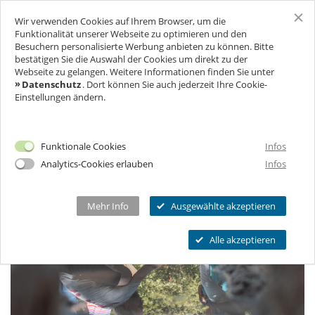
Wir verwenden Cookies auf Ihrem Browser, um die
SCHLOSS FREUDENBERG
Funktionalität unserer Webseite zu optimieren und den
Besuchern personalisierte Werbung anbieten zu können. Bitte
WASSERKUNDE
bestätigen Sie die Auswahl der Cookies um direkt zu der
BESUCH
Webseite zu gelangen. Weitere Informationen finden Sie unter
Datenschutz
. Dort können Sie auch jederzeit Ihre Cookie-
Einstellungen ändern.
FÜR UNTERNEHMEN
Ich will Euch besuchen!
Öffnungszeiten & Preise
FEIERN & GENIESSEN
Mehr Infos
Funktionale Cookies
Infos
Ermäßigungen
Analytics-Cookies erlauben
Infos
THEATER & KULTUR
Tickets
Schlosscafé
Private Führungen
Dein Fest
MEHR INFOS...
Wanderbühne Freudenberg
Mehr Info
Ausgewählte akzeptieren
Programmkalender
Feiern
Anstehende Kulturveranstaltungen
Kitas, Schulen, Unis
FAQ
Alle akzeptieren
Heiraten
Chronik
Führungen
Firmenfeiern
Öffnungszeiten
Geförderter Besuch
Kindergeburtstag
Eintrittspreise
FAQs Kindergeburtstage
Seniorengruppen
Ermäßigungen