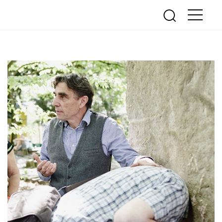
R & KULTUR
MEHR INFOS...
ühne Freudenberg
FAQ
nde
Öffnungszeiten
ranstaltungen
Eintrittspreise
Ermäßigungen
Kontakt
Newsletter
Ticketshop
Was ist das Erfahrungsfeld?
Mobiles Erfahrungsfeld