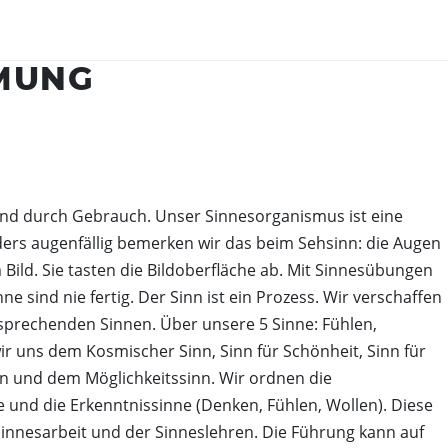
MUNG
EHMEN
FEIERN & GENIESSEN
THEATE
Schlosscafé
Wanderb
Dein Fest
Anstehe
Kulturve
und durch Gebrauch. Unser Sinnesorganismus ist eine
Feiern
ders augenfällig bemerken wir das beim Sehsinn: die Augen
Chronik
Heiraten
Bild. Sie tasten die Bildoberfläche ab. Mit Sinnesübungen
Firmenfeiern
sind nie fertig. Der Sinn ist ein Prozess. Wir verschaffen
Kindergeburtstag
sprechenden Sinnen. Über unsere 5 Sinne: Fühlen,
FAQs Kindergeburtstage
 uns dem Kosmischer Sinn, Sinn für Schönheit, Sinn für
nn und dem Möglichkeitssinn. Wir ordnen die
Dunkelgastronomie
ne und die Erkenntnissinne (Denken, Fühlen, Wollen). Diese
Nachtmahl
Sinnesarbeit und der Sinneslehren. Die Führung kann auf
Frühstück in der Dunkelbar