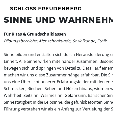
SCHLOSS FREUDENBERG
SINNE UND WAHRNEH
BESUCH
FÜR UNTERN
Für Kitas & Grundschulklassen
Ich will Euch besuchen!
Mehr Infos
Bildungsbereiche: Menschenkunde, Sozialkunde, Ethik
Öffnungszeiten & Preise
Sinne bilden und entfalten sich durch Herausforderung 
Ermäßigungen
Einheit. Alle Sinne wirken miteinander zusammen. Beson
Tickets
bewegen sich und springen von Detail zu Detail auf einem 
Private Führungen
machen wir uns diese Zusammenhänge erfahrbar. Die Sinne 
Programmkalender
uns eine Übersicht unserer Erfahrungsfelder mit den ent
Schmecken, Riechen, Sehen und Hören hinaus, widmen wir
Kitas, Schulen, Unis
Wahrheit, Zeitsinn, Wärmesinn, Gefahrsinn, Barischer Si
Führungen
Sinnestätigkeit in die Leibsinne, die gefühlsbetonten Sin
Geförderter Besuch
Führung verstehen wir als ein Anfang zur Vertiefung der 