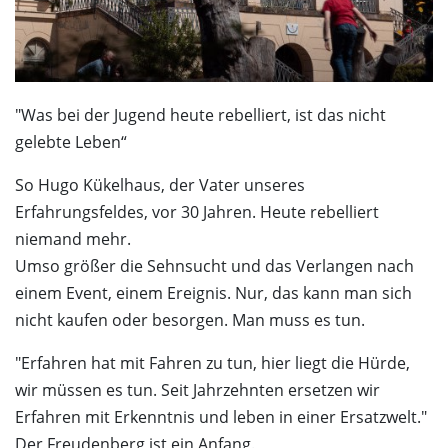
Dunkelgastronomie
Schlosscafé
Kontakt
Nachtmahl
Newsletter
Frühstück in der Dunkelbar
Ticketshop
Weinprobe in der Dunkelbar
"Was bei der Jugend heute rebelliert, ist das nicht
Was ist das Erfahrungsfeld?
gelebte Leben“
Mobiles Erfahrungsfeld
Naturkita LA LE LU
So Hugo Kükelhaus, der Vater unseres
Erfahrungsfeldes, vor 30 Jahren. Heute rebelliert
Stellenangebote
niemand mehr.
Presse
Umso größer die Sehnsucht und das Verlangen nach
Spenden
einem Event, einem Ereignis. Nur, das kann man sich
Schloss-Podcast
nicht kaufen oder besorgen. Man muss es tun.
"Erfahren hat mit Fahren zu tun, hier liegt die Hürde,
wir müssen es tun. Seit Jahrzehnten ersetzen wir
Erfahren mit Erkenntnis und leben in einer Ersatzwelt."
Der Freudenberg ist ein Anfang.