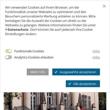
Wir verwenden Cookies auf Ihrem Browser, um die
SCHLOSS FREUDENBERG
Funktionalität unserer Webseite zu optimieren und den
Besuchern personalisierte Werbung anbieten zu können. Bitte
FREUDENBERGER FÜHRUNG
bestätigen Sie die Auswahl der Cookies um direkt zu der
BESUCH
Webseite zu gelangen. Weitere Informationen finden Sie unter
Datenschutz
. Dort können Sie auch jederzeit Ihre Cookie-
Einstellungen ändern.
FÜR UNTERNEHMEN
Ich will Euch besuchen!
Öffnungszeiten & Preise
FEIERN & GENIESSEN
Mehr Infos
Funktionale Cookies
Infos
Ermäßigungen
Analytics-Cookies erlauben
Infos
THEATER & KULTUR
Tickets
Schlosscafé
Private Führungen
Dein Fest
MEHR INFOS...
Wanderbühne Freudenberg
Mehr Info
Ausgewählte akzeptieren
Programmkalender
Feiern
Anstehende Kulturveranstaltungen
Kitas, Schulen, Unis
FAQ
Alle akzeptieren
Heiraten
Chronik
Führungen
Firmenfeiern
Öffnungszeiten
Geförderter Besuch
Kindergeburtstag
Eintrittspreise
FAQs Kindergeburtstage
Seniorengruppen
Ermäßigungen