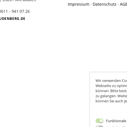
Impressum
·
Datenschutz
·
AG
Weinprobe in der Dunkelbar
 0611 - 941 07 26
UDENBERG.DE
Wir verwenden Coo
Webseite zu optim
können. Bitte best
zu gelangen. Weite
können Sie auch je
Funktionale