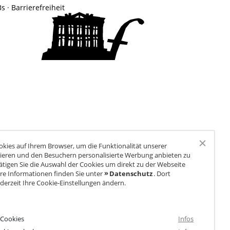
Naturkita LA LE LU
Bs
·
Barrierefreiheit
Stellenangebote
Presse
Spenden
Schloss-Podcast
kies auf Ihrem Browser, um die Funktionalität unserer
ieren und den Besuchern personalisierte Werbung anbieten zu
ätigen Sie die Auswahl der Cookies um direkt zu der Webseite
re Informationen finden Sie unter
Datenschutz
. Dort
derzeit Ihre Cookie-Einstellungen ändern.
 Cookies
Infos