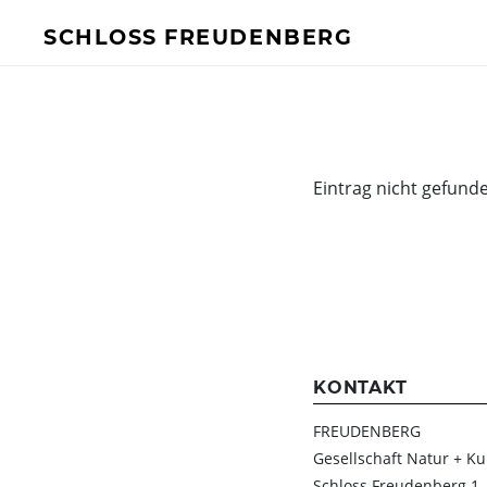
SCHLOSS FREUDENBERG
BESUCH
FÜR UNTERN
Ich will Euch besuchen!
Mehr Infos
Eintrag nicht gefund
Öffnungszeiten & Preise
Ermäßigungen
Tickets
Private Führungen
Programmkalender
Kitas, Schulen, Unis
KONTAKT
Führungen
FREUDENBERG
Geförderter Besuch
Gesellschaft Natur + Ku
Schloss Freudenberg 1