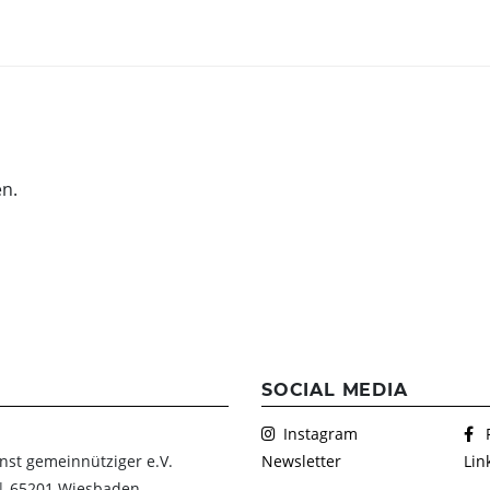
EHMEN
FEIERN & GENIESSEN
THEATE
Schlosscafé
Wanderb
en.
Dein Fest
Anstehe
Kulturve
Feiern
Chronik
Heiraten
Firmenfeiern
Kindergeburtstag
FAQs Kindergeburtstage
SOCIAL MEDIA
Dunkelgastronomie
Instagram
Nachtmahl
nst gemeinnütziger e.V.
Newsletter
Lin
 | 65201 Wiesbaden
Frühstück in der Dunkelbar