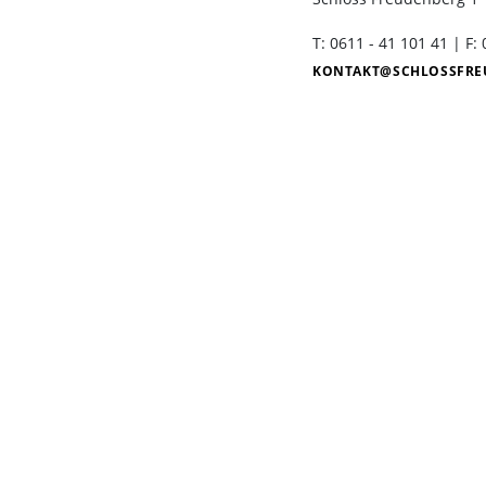
Seniorengruppen
T: 0611 - 41 101 41 | F:
Schlosscafé
KONTAKT
SCHLOSSFRE