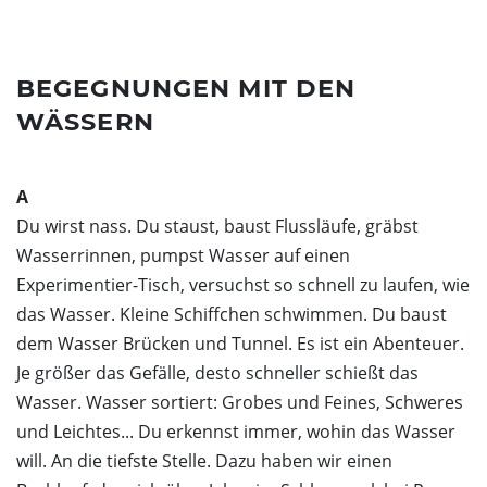
Dunkelgastronomie
Schlosscafé
Kontakt
Nachtmahl
Newsletter
BEGEGNUNGEN MIT DEN
Frühstück in der Dunkelbar
Ticketshop
Weinprobe in der Dunkelbar
WÄSSERN
Was ist das Erfahrungsfeld?
Mobiles Erfahrungsfeld
A
Naturkita LA LE LU
Du wirst nass. Du staust, baust Flussläufe, gräbst
Stellenangebote
Wasserrinnen, pumpst Wasser auf einen
Presse
Experimentier-Tisch, versuchst so schnell zu laufen, wie
Spenden
das Wasser. Kleine Schiffchen schwimmen. Du baust
Schloss-Podcast
dem Wasser Brücken und Tunnel. Es ist ein Abenteuer.
Je größer das Gefälle, desto schneller schießt das
Wasser. Wasser sortiert: Grobes und Feines, Schweres
und Leichtes... Du erkennst immer, wohin das Wasser
will. An die tiefste Stelle. Dazu haben wir einen