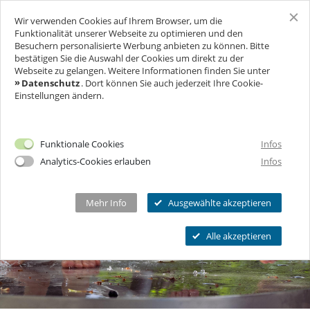
headercontent-21
Wir verwenden Cookies auf Ihrem Browser, um die
SCHLOSS FREUDENBERG
Funktionalität unserer Webseite zu optimieren und den
Besuchern personalisierte Werbung anbieten zu können. Bitte
bestätigen Sie die Auswahl der Cookies um direkt zu der
BESUCH
Webseite zu gelangen. Weitere Informationen finden Sie unter
Datenschutz
. Dort können Sie auch jederzeit Ihre Cookie-
Einstellungen ändern.
FÜR UNTERNEHMEN
Ich will Euch besuchen!
Öffnungszeiten & Preise
FEIERN & GENIESSEN
Mehr Infos
Funktionale Cookies
Infos
Ermäßigungen
Analytics-Cookies erlauben
Infos
THEATER & KULTUR
Tickets
Schlosscafé
Private Führungen
Dein Fest
MEHR INFOS...
Wanderbühne Freudenberg
Mehr Info
Ausgewählte akzeptieren
Programmkalender
Feiern
Anstehende Kulturveranstaltungen
Kitas, Schulen, Unis
FAQ
Alle akzeptieren
Heiraten
Chronik
Führungen
Firmenfeiern
Öffnungszeiten
Geförderter Besuch
Kindergeburtstag
Eintrittspreise
FAQs Kindergeburtstage
Seniorengruppen
Ermäßigungen