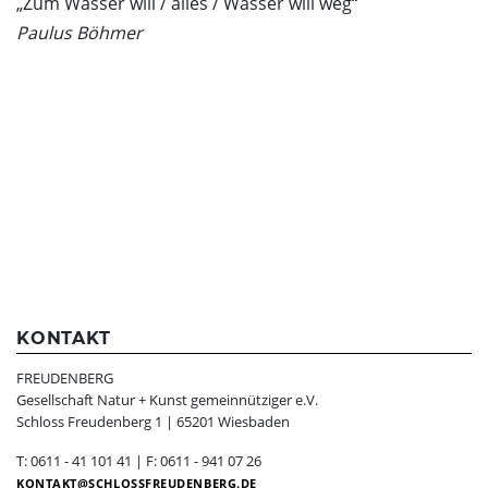
„Zum Wasser will / alles / Wasser will weg“
Paulus Böhmer
KONTAKT
FREUDENBERG
Gesellschaft Natur + Kunst gemeinnütziger e.V.
Schloss Freudenberg 1 | 65201 Wiesbaden
T: 0611 - 41 101 41 | F: 0611 - 941 07 26
KONTAKT
SCHLOSSFREUDENBERG.DE