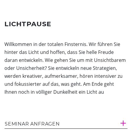
Dunkelgastronomie
Schlosscafé
Kontakt
Nachtmahl
Newsletter
LICHTPAUSE
Frühstück in der Dunkelbar
Ticketshop
Weinprobe in der Dunkelbar
Was ist das Erfahrungsfeld?
Willkommen in der totalen Finsternis. Wir führen Sie
Mobiles Erfahrungsfeld
hinter das Licht und hoffen, dass Sie helle Freude
Naturkita LA LE LU
daran entwickeln. Wie gehen Sie um mit Unsichtbarem
Stellenangebote
oder Unsicherheit? Sie entwickeln neue Strategien,
Presse
werden kreativer, aufmerksamer, hören intensiver zu
Spenden
und fokussierter auf das, was geht. Am Ende geht
Ihnen noch in völliger Dunkelheit ein Licht au
Schloss-Podcast
SEMINAR ANFRAGEN