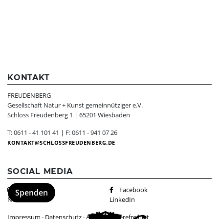
KONTAKT
FREUDENBERG
Gesellschaft Natur + Kunst gemeinnütziger e.V.
Schloss Freudenberg 1 | 65201 Wiesbaden
T: 0611 - 41 101 41 | F: 0611 - 941 07 26
KONTAKT
SCHLOSSFREUDENBERG.DE
SOCIAL MEDIA
Instagram
Facebook
Spenden
Newsletter
LinkedIn
Impressum
·
Datenschutz
·
AGBs
·
Barrierefreiheit