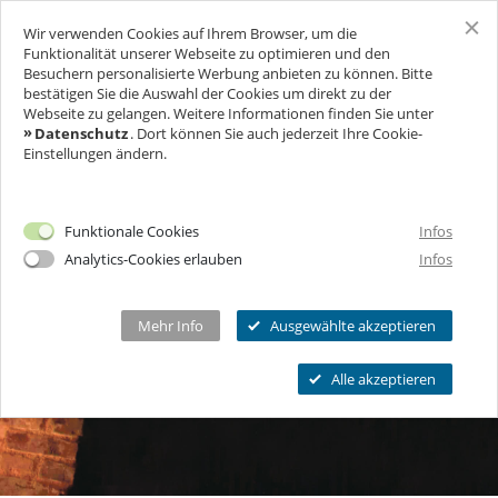
headercontent-21
Wir verwenden Cookies auf Ihrem Browser, um die
SCHLOSS FREUDENBERG
Funktionalität unserer Webseite zu optimieren und den
Besuchern personalisierte Werbung anbieten zu können. Bitte
bestätigen Sie die Auswahl der Cookies um direkt zu der
BESUCH
Webseite zu gelangen. Weitere Informationen finden Sie unter
Datenschutz
. Dort können Sie auch jederzeit Ihre Cookie-
Einstellungen ändern.
FÜR UNTERNEHMEN
Ich will Euch besuchen!
Öffnungszeiten & Preise
FEIERN & GENIESSEN
Mehr Infos
Funktionale Cookies
Infos
Ermäßigungen
Analytics-Cookies erlauben
Infos
THEATER & KULTUR
Tickets
Schlosscafé
Private Führungen
Dein Fest
MEHR INFOS...
Wanderbühne Freudenberg
Mehr Info
Ausgewählte akzeptieren
Programmkalender
Feiern
Anstehende Kulturveranstaltungen
Kitas, Schulen, Unis
FAQ
Alle akzeptieren
Heiraten
Chronik
Führungen
Firmenfeiern
Öffnungszeiten
Geförderter Besuch
Kindergeburtstag
Eintrittspreise
FAQs Kindergeburtstage
Seniorengruppen
Ermäßigungen